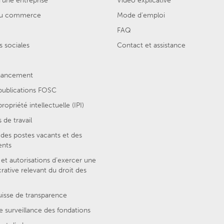
'une entreprise
Vidéo explicative
 du commerce
Mode d'emploi
FAQ
 sociales
Contact et assistance
inancement
 publications FOSC
ropriété intellectuelle (IPI)
 de travail
des postes vacants et des
ents
et autorisations d’exercer une
crative relevant du droit des
uisse de transparence
e surveillance des fondations