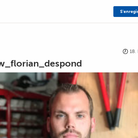
S'enregi
18.
ew_florian_despond