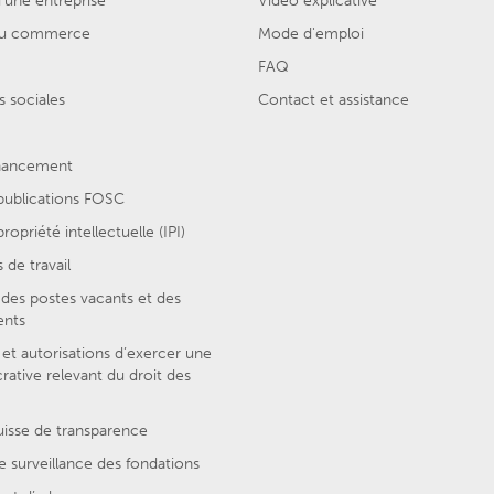
'une entreprise
Vidéo explicative
 du commerce
Mode d'emploi
FAQ
 sociales
Contact et assistance
inancement
 publications FOSC
ropriété intellectuelle (IPI)
 de travail
des postes vacants et des
ents
et autorisations d’exercer une
crative relevant du droit des
uisse de transparence
e surveillance des fondations