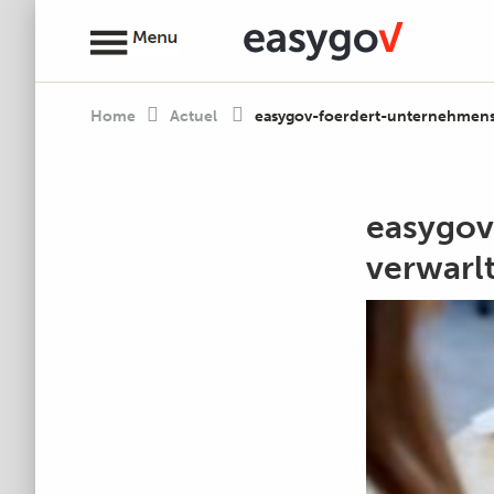
Home
Actuel
easygov-foerdert-unternehmens
easygov
verwarl