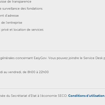
uisse de transparence
e surveillance des fondations
t d’adresse
de l’entreprise
privé et location de services
énérales concernant EasyGov. Vous pouvez joindre le Service Desk par
ndi au vendredi, de 8h00 à 22h00
sée du Secrétariat d’Etat à l’économie SECO.
Conditions d’utilisation