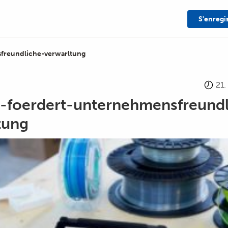
S'enregi
freundliche-verwarltung
21
-foerdert-unternehmensfreundl
tung