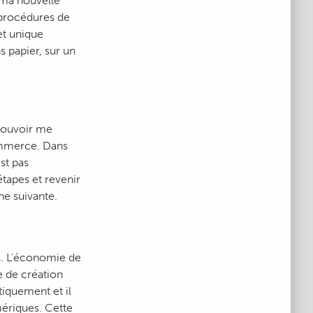
 ma nouvelle
s procédures de
et unique
s papier, sur un
 pouvoir me
commerce. Dans
est pas
étapes et revenir
ne suivante.
s. L’économie de
 de création
iquement et il
umériques. Cette