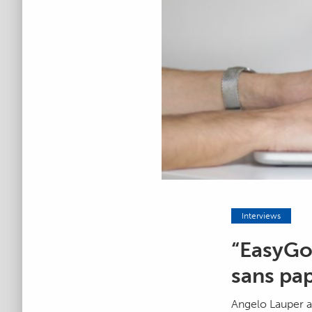
Interviews
“EasyGov
sans pap
Angelo Lauper a