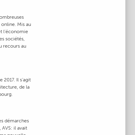
 nombreuses
 online. Mis au
et l’économie
es sociétés,
u recours au
2017. Il s’agit
itecture, de la
ibourg.
 les démarches
AVS: il avait