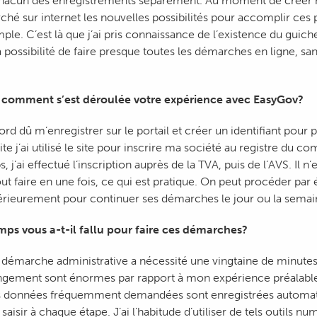
 chacun des enregistrements séparément. Au moment de créer
erché sur internet les nouvelles possibilités pour accomplir ce
ple. C’est là que j’ai pris connaissance de l’existence du guich
 possibilité de faire presque toutes les démarches en ligne, san
comment s’est déroulée votre expérience avec EasyGov?
bord dû m’enregistrer sur le portail et créer un identifiant pour
te j’ai utilisé le site pour inscrire ma société au registre du 
j’ai effectué l’inscription auprès de la TVA, puis de l’AVS. Il n’
ut faire en une fois, ce qui est pratique. On peut procéder par 
ltérieurement pour continuer ses démarches le jour ou la semai
ps vous a-t-il fallu pour faire ces démarches?
démarche administrative a nécessité une vingtaine de minute
ngement sont énormes par rapport à mon expérience préalable
es données fréquemment demandées sont enregistrées automat
s saisir à chaque étape. J’ai l’habitude d’utiliser de tels outils n