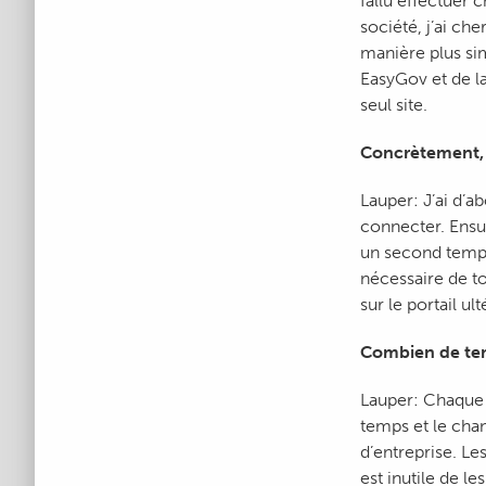
fallu effectuer
société, j’ai ch
manière plus sim
EasyGov et de la
seul site.
Concrètement, 
Lauper: J’ai d’a
connecter. Ensui
un second temps, 
nécessaire de to
sur le portail u
Combien de tem
Lauper: Chaque 
temps et le cha
d’entreprise. L
est inutile de le