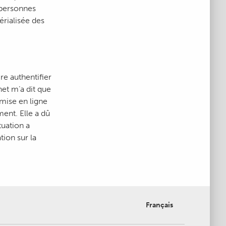
 personnes
érialisée des
e authentifier
et m’a dit que
mise en ligne
ent. Elle a dû
tuation a
ion sur la
Français