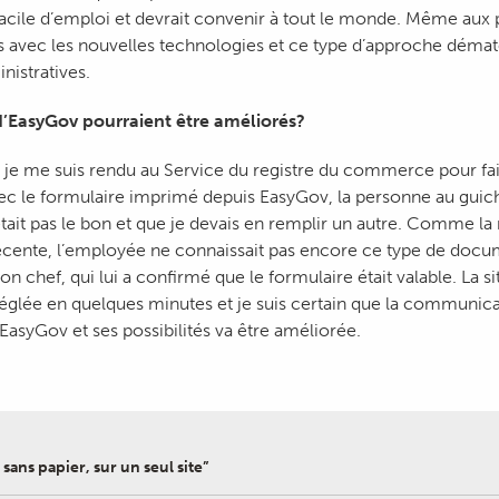
facile d’emploi et devrait convenir à tout le monde. Même aux
s avec les nouvelles technologies et ce type d’approche démat
istratives.
d’EasyGov pourraient être améliorés?
 je me suis rendu au Service du registre du commerce pour fair
ec le formulaire imprimé depuis EasyGov, la personne au guich
ait pas le bon et que je devais en remplir un autre. Comme la 
écente, l’employée ne connaissait pas encore ce type de docum
son chef, qui lui a confirmé que le formulaire était valable. La si
églée en quelques minutes et je suis certain que la communicat
 EasyGov et ses possibilités va être améliorée.
 sans papier, sur un seul site”