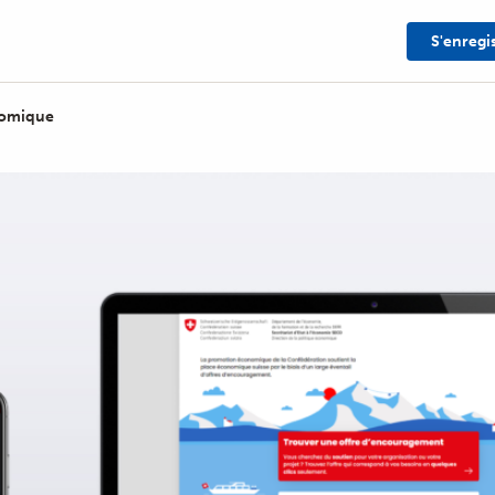
S'enregi
nomique