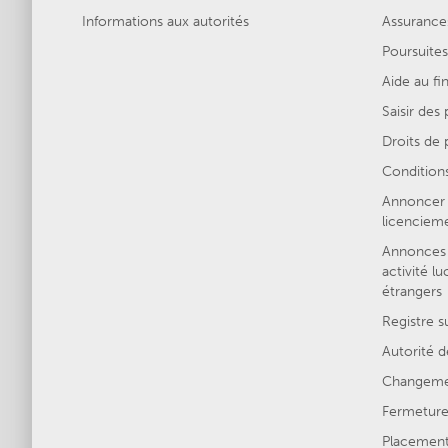
Informations aux autorités
Assurances
Poursuites
Aide au f
Saisir des
Droits de p
Conditions
Annoncer 
licenciem
Annonces 
activité lu
étrangers
Registre s
Autorité d
Changemen
Fermeture 
Placement 